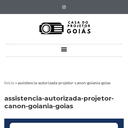
Pular
para
o
conteúdo
Início
»
assistencia-autorizada-projetor-canon-goiania-goias
assistencia-autorizada-projetor-
canon-goiania-goias