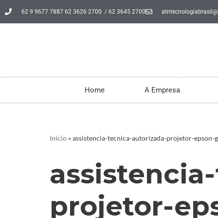
62 9 9677 7887 62 3626 2700 / 62 3645 2700
atntecnologiabrasil
Pular
para
o
conteúdo
Home
A Empresa
Início
»
assistencia-tecnica-autorizada-projetor-epson-g
assistencia
projetor-ep