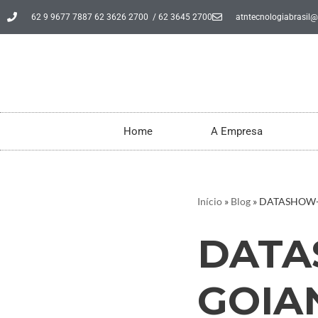
62 9 9677 7887 62 3626 2700 / 62 3645 2700
atntecnologiabrasil
Pular
para
o
conteúdo
Home
A Empresa
Início
»
Blog
»
DATASHOW-
DATA
GOIA